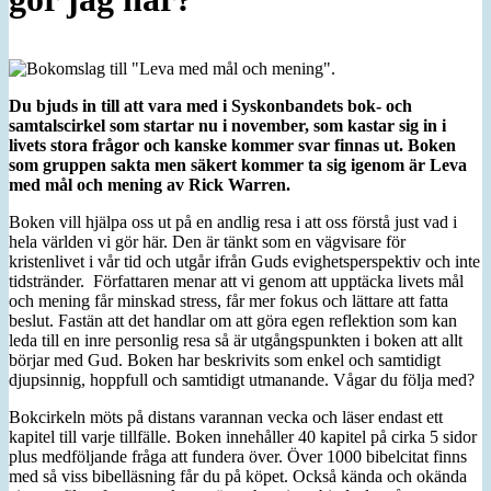
Du bjuds in till att vara med i Syskonbandets bok- och
samtalscirkel som startar nu i november, som kastar sig in i
livets stora frågor och kanske kommer svar finnas ut. Boken
som gruppen sakta men säkert kommer ta sig igenom är Leva
med mål och mening av Rick Warren.
Boken vill hjälpa oss ut på en andlig resa i att oss förstå just vad i
hela världen vi gör här. Den är tänkt som en vägvisare för
kristenlivet i vår tid och utgår ifrån Guds evighetsperspektiv och inte
tidstränder. Författaren menar att vi genom att upptäcka livets mål
och mening får minskad stress, får mer fokus och lättare att fatta
beslut. Fastän att det handlar om att göra egen reflektion som kan
leda till en inre personlig resa så är utgångspunkten i boken att allt
börjar med Gud. Boken har beskrivits som enkel och samtidigt
djupsinnig, hoppfull och samtidigt utmanande. Vågar du följa med?
Bokcirkeln möts på distans varannan vecka och läser endast ett
kapitel till varje tillfälle. Boken innehåller 40 kapitel på cirka 5 sidor
plus medföljande fråga att fundera över. Över 1000 bibelcitat finns
med så viss bibelläsning får du på köpet. Också kända och okända