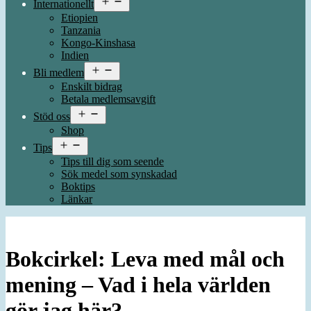
Internationellt
meny
Etiopien
Tanzania
Kongo-Kinshasa
Indien
Öppna
Bli medlem
meny
Enskilt bidrag
Betala medlemsavgift
Öppna
Stöd oss
meny
Shop
Öppna
Tips
meny
Tips till dig som seende
Sök medel som synskadad
Boktips
Länkar
Bokcirkel: Leva med mål och
mening – Vad i hela världen
gör jag här?