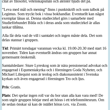
citat av filosofer, vetenskapsmän och ateister bjuds det på.
”Leva med mål och mening” finns i punktskrift och som talbok på
Legimus. Som tryckt bok i vissa bokhandlar. Eventuellt kan något
exemplar lånas ut. Denna studiecirkel görs i samarbete med
Studieförbundet Bilda och i deras anda som studiecirkel är allas
tankar tillåtna.
Alla får dela vad de vill i samtalet och ingen måste dela. Det som
delas stannar i gruppen.
Tid
: Primärt torsdagar varannan vecka kl. 19.00-20.30 med start 16
november. Tiden kan eventuellt ändras om gruppen har annat
gemensamt önskemål.
Samtalsledare: Sture Lyreskog som är nära pensionerad advokat och
engagerad i Equmeniakyrka och i föreningen Goda Nyheter, och
Michael Liliequist som är teolog och diakonassistent i Svenska
kyrkan och även engagerad i föreningen Tro och ljus.
Pris
: Gratis.
Plats
: Det spelar ingen roll var du bor utan alla kan vara med! De
som utgör gruppen börjar med att höras i ett telefonmötesrum. Om
de sedan önskar så kan de istället höras t.ex. via Zoom.