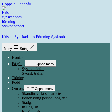
Hoppa till innehåll
Kristna Synskadades Förening Syskonbandet
Meny
Stäng
Kontakt
På gång
Öppna meny
Syskontelefon
Svorsk-träffar
Tidning
Podd
Om oss
Öppna meny
Skandinaviskt samarbete
Policy kring personuppgifter
Stadgar
In English
En Français