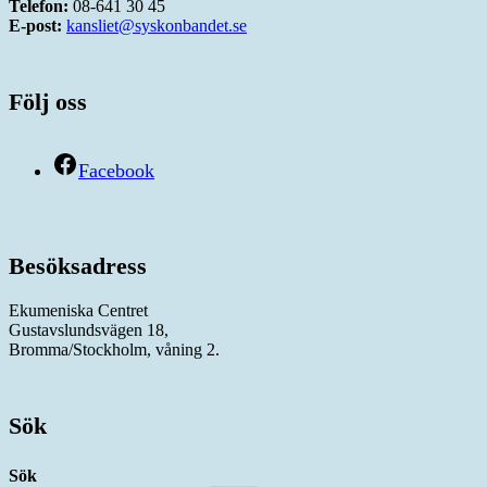
Telefon:
08-641 30 45
E-post:
kansliet@syskonbandet.se
Följ oss
Facebook
Besöksadress
Ekumeniska Centret
Gustavslundsvägen 18,
Bromma/Stockholm, våning 2.
Sök
Sök