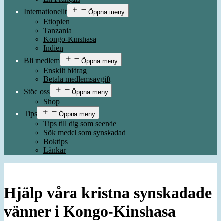
Internationellt
Öppna meny
Etiopien
Tanzania
Kongo-Kinshasa
Indien
Bli medlem
Öppna meny
Enskilt bidrag
Betala medlemsavgift
Stöd oss
Öppna meny
Shop
Tips
Öppna meny
Tips till dig som seende
Sök medel som synskadad
Boktips
Länkar
Hjälp våra kristna synskadade
vänner i Kongo-Kinshasa