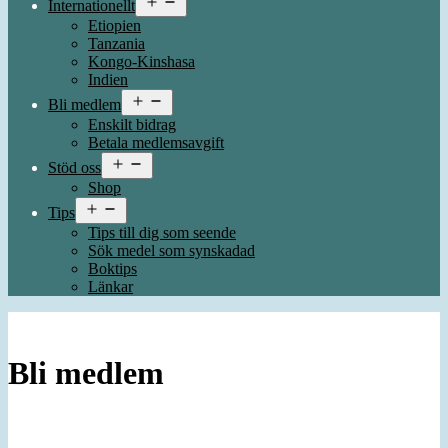
Internationellt
meny
Etiopien
Tanzania
Kongo-Kinshasa
Indien
Öppna
Bli medlem
meny
Enskilt bidrag
Betala medlemsavgift
Öppna
Stöd oss
meny
Shop
Öppna
Tips
meny
Tips till dig som seende
Sök medel som synskadad
Boktips
Länkar
Bli medlem