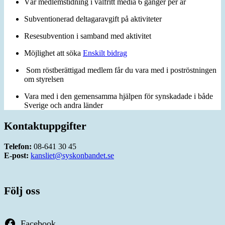
Vår medlemstidning i valfritt media 6 gånger per år
Subventionerad deltagaravgift på aktiviteter
Resesubvention i samband med aktivitet
Möjlighet att söka
Enskilt bidrag
Som röstberättigad medlem får du vara med i poströstningen
om styrelsen
Vara med i den gemensamma hjälpen för synskadade i både
Sverige och andra länder
Kontaktuppgifter
Telefon:
08-641 30 45
E-post:
kansliet@syskonbandet.se
Följ oss
Facebook