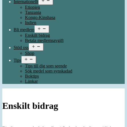
Internationellt
meny
Etiopien
Tanzania
Kongo-Kinshasa
Indien
Öppna
Bli medlem
meny
Enskilt bidrag
Betala medlemsavgift
Öppna
Stöd oss
meny
Shop
Öppna
Tips
meny
Tips till dig som seende
Sök medel som synskadad
Boktips
Länkar
Enskilt bidrag