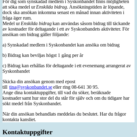
För dig som synskadad medlem i Syskonbandet finns möjligheten
att söka medel ur
Enskilda bidrag
. Ansökningstiden är löpande,
dock ska ansökan inkomma senast en månad innan aktiviteten i
fråga äger rum.
Medel ur
Enskilda bidrag
kan användas såsom bidrag till täckande
av kostnader för deltagande i ett av Syskonbandets aktiviteter. För
ansökan om bidrag gäller följande:
a) Synskadad medlem i Syskonbandet kan ansöka om bidrag
b) Bidrag kan beviljas högst 1 gång per år
c) Bidrag kan erhållas för deltagande i ett evenemang arrangerat av
Syskonbandet
Skicka din ansökan genom med epost
till
tina@syskonbandet.se
eller ring 08-641 30 95.
Ange dina kontaktuppgifter, till vad du söker, beräknade
kostnader samt hur stor del du står för själv och om du tidigare har
sökt medel från Syskonbandet.
När din ansökan behandlats meddelas du beslutet. Har du frågor
kontakta kansliet.
Kontaktuppgifter