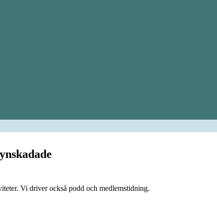
synskadade
viteter. Vi driver också podd och medlemstidning.