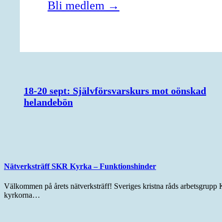
Bli medlem →
18-20 sept: Självförsvarskurs mot oönskad
helandebön
Nätverksträff SKR Kyrka – Funktionshinder
Välkommen på årets nätverksträff! Sveriges kristna råds arbetsgrupp K
kyrkorna…