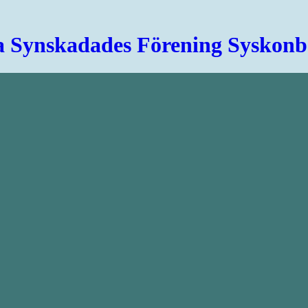
a Synskadades Förening Syskon