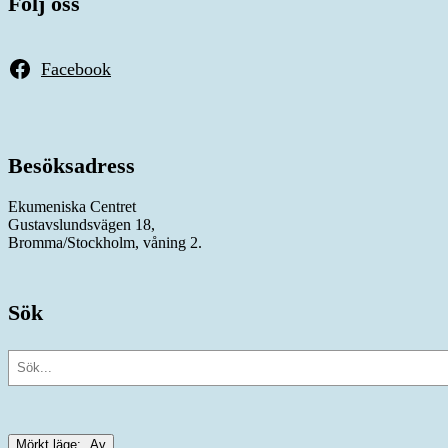
Följ oss
Facebook
Besöksadress
Ekumeniska Centret
Gustavslundsvägen 18,
Bromma/Stockholm, våning 2.
Sök
Sök
Mörkt läge: