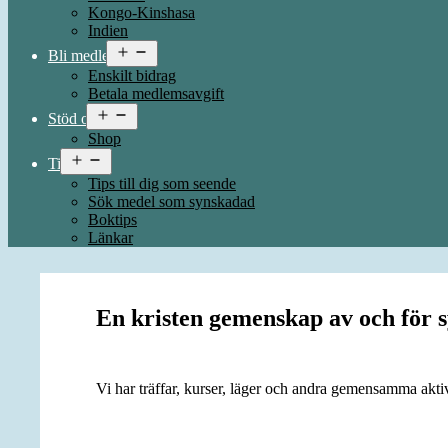
Kongo-Kinshasa
Indien
Öppna
Bli medlem
meny
Enskilt bidrag
Betala medlemsavgift
Öppna
Stöd oss
meny
Shop
Öppna
Tips
meny
Tips till dig som seende
Sök medel som synskadad
Boktips
Länkar
En kristen gemenskap av och för 
Vi har träffar, kurser, läger och andra gemensamma akti