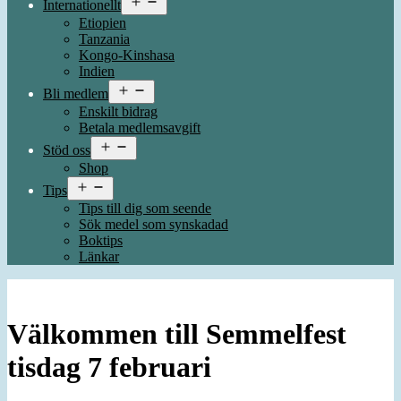
Internationellt
meny
Etiopien
Tanzania
Kongo-Kinshasa
Indien
Öppna
Bli medlem
meny
Enskilt bidrag
Betala medlemsavgift
Öppna
Stöd oss
meny
Shop
Öppna
Tips
meny
Tips till dig som seende
Sök medel som synskadad
Boktips
Länkar
Välkommen till Semmelfest
tisdag 7 februari