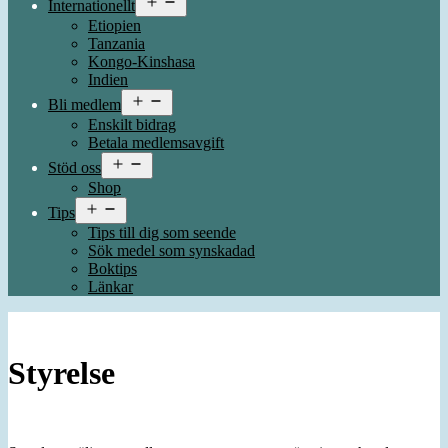
Internationellt
meny
Etiopien
Tanzania
Kongo-Kinshasa
Indien
Öppna
Bli medlem
meny
Enskilt bidrag
Betala medlemsavgift
Öppna
Stöd oss
meny
Shop
Öppna
Tips
meny
Tips till dig som seende
Sök medel som synskadad
Boktips
Länkar
Styrelse